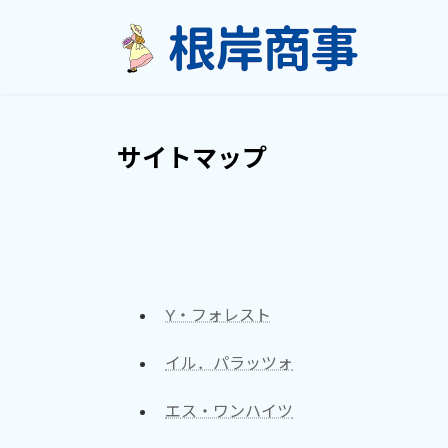
コ
ナ
ン
ビ
テ
ゲ
ン
ー
ツ
シ
へ
ョ
サイトマップ
ス
ン
キ
に
ッ
移
プ
動
Y・フォレスト
イル．パラッツォ
エス・ワンハイツ