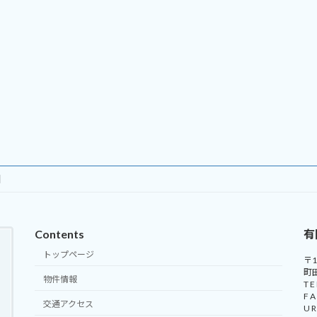
Contents
有
トップページ
〒1
町
物件情報
T E
F 
交通アクセス
U R