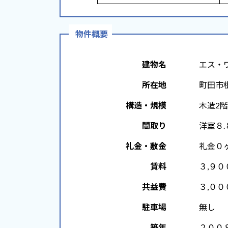
物件概要
建物名
エス・ワ
所在地
町田市根
構造・規模
木造2階建
間取り
洋室８.
礼金・敷金
礼金０ヶ
賃料
３,９０
共益費
３,００
駐車場
無し
築年
２００