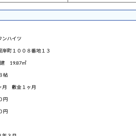
ンハイツ
岸町１００８番地１３
 19.87㎡
８帖
月 敷金１ヶ月
０円
０円
８年３月