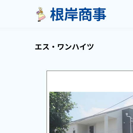
コ
ナ
ン
ビ
テ
ゲ
ン
ー
ツ
シ
へ
ョ
エス・ワンハイツ
ス
ン
キ
に
ッ
移
プ
動