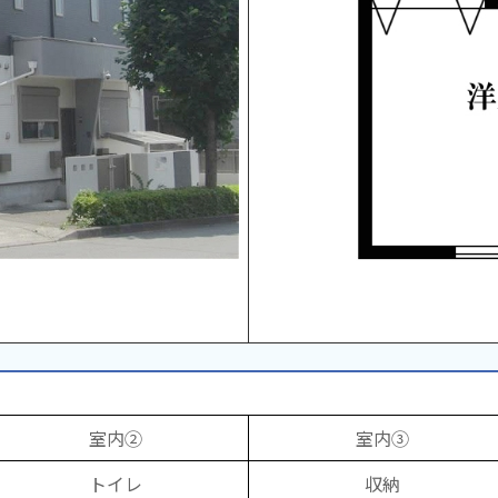
室内②
室内③
トイレ
収納